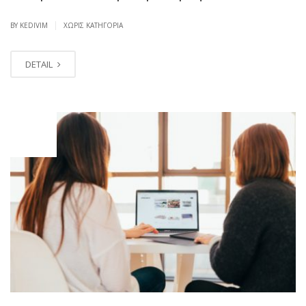
|
BY KEDIVIM
ΧΩΡΊΣ ΚΑΤΗΓΟΡΊΑ
DETAIL
ΙΟΎΛ
27