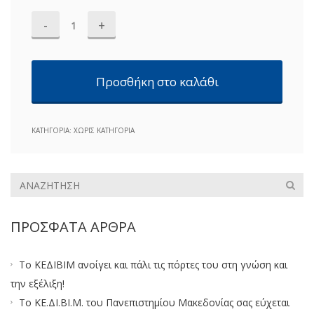
Μηχανογραφημένη
τήρηση
βιβλίων
ποσότητα
Προσθήκη στο καλάθι
ΚΑΤΗΓΟΡΊΑ:
ΧΩΡΊΣ ΚΑΤΗΓΟΡΊΑ
ΠΡΌΣΦΑΤΑ ΆΡΘΡΑ
Το ΚΕΔΙΒΙΜ ανοίγει και πάλι τις πόρτες του στη γνώση και
την εξέλιξη!
Το ΚΕ.ΔΙ.ΒΙ.Μ. του Πανεπιστημίου Μακεδονίας σας εύχεται