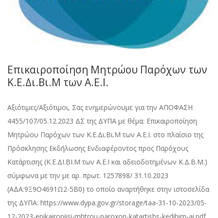
Επικαιροποίηση Μητρώου Παρόχων των
Κ.Ε.Δι.Βι.Μ των Α.Ε.Ι.
Αξιότιμες/Αξιότιμοι, Σας ενημερώνουμε για την ΑΠΟΦΑΣΗ
4455/107/05.12.2023 ΔΣ της ΔΥΠΑ με θέμα: Επικαιροποίηση
Μητρώου Παρόχων των Κ.Ε.Δι.Βι.Μ των Α.Ε.Ι. στο πλαίσιο της
Πρόσκλησης Εκδήλωσης Ενδιαφέροντος προς Παρόχους
Κατάρτισης (Κ.Ε.ΔΙ.ΒΙ.Μ των Α.Ε.Ι και αδειοδοτημένων Κ.Δ.Β.Μ.)
σύμφωνα με την με αρ. πρωτ. 1257898/ 31.10.2023
(ΑΔΑ:9Ξ9Ο4691Ω2-5Β0) το οποίο αναρτήθηκε στην ιστοσελίδα
της ΔΥΠΑ: https://www.dypa.gov.gr/storage/taa-31-10-2023/05-
12-2023-epikairopiisi-mhtrou-paroxon-katartishs-kedibim-ai.pdf