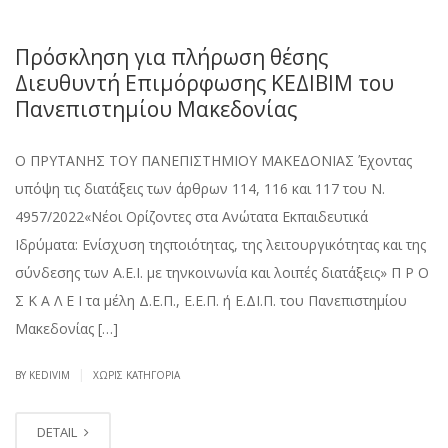
Πρόσκληση για πλήρωση θέσης
Διευθυντή Επιμόρφωσης ΚΕΔΙΒΙΜ του
Πανεπιστημίου Μακεδονίας
Ο ΠΡΥΤΑΝΗΣ ΤΟΥ ΠΑΝΕΠΙΣΤΗΜΙΟΥ ΜΑΚΕΔΟΝΙΑΣ Έχοντας
υπόψη τις διατάξεις των άρθρων 114, 116 και 117 του Ν.
4957/2022«Νέοι Ορίζοντες στα Ανώτατα Εκπαιδευτικά
Ιδρύματα: Ενίσχυση τηςποιότητας, της λειτουργικότητας και της
σύνδεσης των Α.Ε.Ι. με τηνκοινωνία και λοιπές διατάξεις» Π Ρ Ο
Σ Κ Α Λ Ε Ι τα μέλη Δ.Ε.Π., Ε.Ε.Π. ή Ε.ΔΙ.Π. του Πανεπιστημίου
Μακεδονίας […]
|
BY KEDIVIM
ΧΩΡΊΣ ΚΑΤΗΓΟΡΊΑ
DETAIL