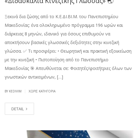
«Διδασκαλία Κινεζικής Γλώσσας» 🌏
Ξεκινά δια ζώσης από το Κ.Ε.ΔΙ.ΒΙ.Μ. του Πανεπιστημίου
Μακεδονίας: ένα ολοκληρωμένο πρόγραμμα 196 ωρών και
διάρκειας 8 μηνών, ιδανικό για όσους επιθυμούν να
αποκτήσουν βασικές γλωσσικές δεξιότητες στην κινεζική
γλώσσα. ✅ Τι προσφέρει: • Θεωρητική και πρακτική εξοικείωση
με την κινεζική • Πιστοποίηση από το Πανεπιστήμιο
Μακεδονίας 🎯 Απευθύνεται σε: Φοιτητές/φοιτήτριες όλων των
γνωστικών αντικειμένων, […]
|
BY KEDIVIM
ΧΩΡΊΣ ΚΑΤΗΓΟΡΊΑ
DETAIL
ΝΟΈ