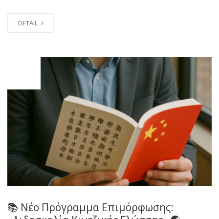
DETAIL
ΙΟΎΛ
18
📚 Νέο Πρόγραμμα Επιμόρφωσης: