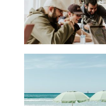
JUL
25