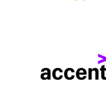
APR
02