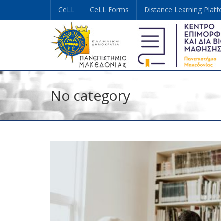
CeLL
CeLL Forms
Distance Learning Plat
No category
SEP
10