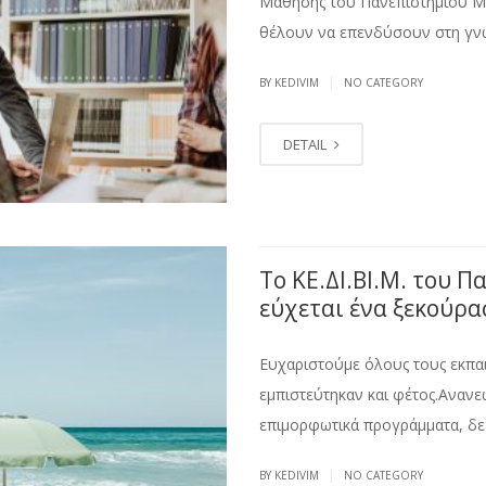
Μάθησης του Πανεπιστημίου Μακ
θέλουν να επενδύσουν στη γνώσ
|
BY KEDIVIM
NO CATEGORY
DETAIL
Το ΚΕ.ΔΙ.ΒΙ.Μ. του 
εύχεται ένα ξεκούρα
Ευχαριστούμε όλους τους εκπαι
εμπιστεύτηκαν και φέτος.Ανανε
επιμορφωτικά προγράμματα, δεξι
|
BY KEDIVIM
NO CATEGORY