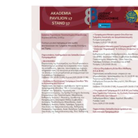
SEP
06
JUL