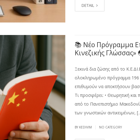
DETAIL
📚 Νέο Πρόγραμμα Ε
Κινεζικής Γλώσσας» 
Ξεκινά δια ζώσης από το Κ.Ε.ΔΙ
ολοκληρωμένο πρόγραμμα 196 ω
επιθυμούν να αποκτήσουν βασικ
Τι προσφέρει: • Θεωρητική και 
από το Πανεπιστήμιο Μακεδονία
των γνωστικών αντικειμένων, [
|
BY KEDIVIM
NO CATEGORY