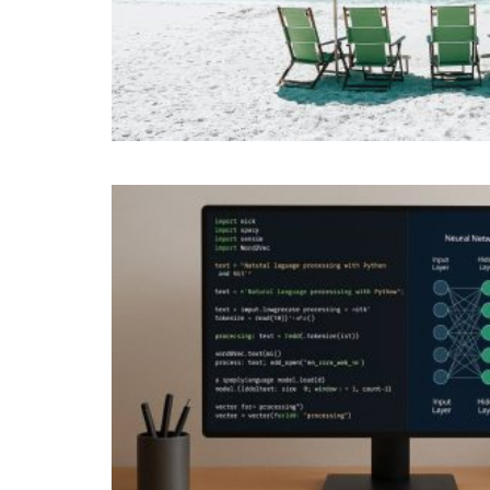
JUL
18