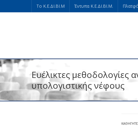
Το Κ.Ε.ΔΙ.ΒΙ.Μ
Έντυπα Κ.Ε.ΔΙ.ΒΙ.Μ.
Πλατφό
Ευέλικτες μεθοδολογίες 
υπολογιστικής νέφους
ΚΑΘΗΓΗΤΕ