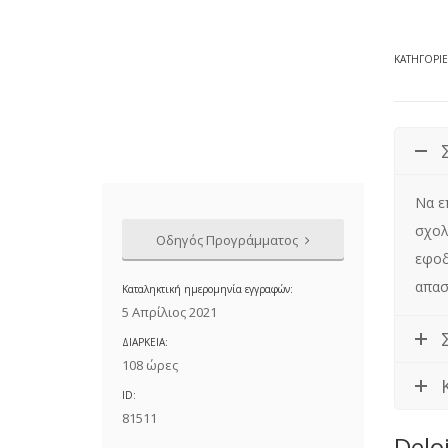
ΚΑΤΗΓΟΡΊ
Να επιμορφώσει αποφοίτους τμημάτων Πληροφορικής ή απόφοιτους
σχολ
Οδηγός Προγράμματος
εφοδ
απασ
Καταληκτική ημερομηνία εγγραφών:
5 Απρίλιος 2021
ΔΙΑΡΚΕΙΑ:
108 ώρες
ID:
81511
Delo