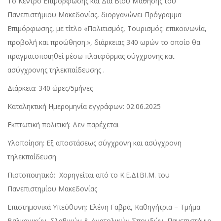
Tο Κέντρο Επιμόρφωσης και Δια Βίου Μάθησης του
Πανεπιστήμιου Μακεδονίας, διοργανώνει Πρόγραμμα
Επιμόρφωσης, με τίτλο «Πολιτισμός, Τουρισμός: επικοινωνία,
προβολή και προώθηση.», διάρκειας 340 ωρών το οποίο θα
πραγματοποιηθεί
μέσω πλατφόρμας σύγχρονης και
ασύγχρονης τηλεκπαίδευσης .
Διάρκεια: 340 ώρες/5μήνες
Καταληκτική Ημερομηνία εγγράφων:
02.06.2025
Εκπτωτική πολιτική:
Δεν παρέχεται
Υλοποίηση: Eξ αποστάσεως σύγχρονη και ασύγχρονη
τηλεκπαίδευση
Πιστοποιητικό: Χορηγείται από το Κ.Ε.ΔΙ.ΒΙ.Μ. του
Πανεπιστημίου Μακεδονίας
Επιστημονικά Υπεύθυνη: Ελένη Γαβρά, Καθηγήτρια – Τμήμα
Βαλκανικών, Σλαβικών & Ανατολικών Σπουδών, Πανεπιστήμιο