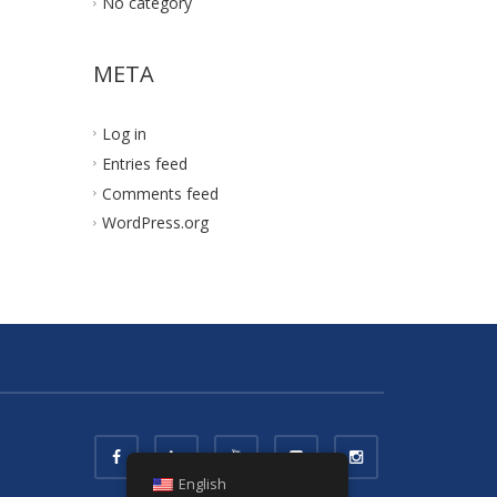
No category
META
Log in
Entries feed
Comments feed
WordPress.org
English