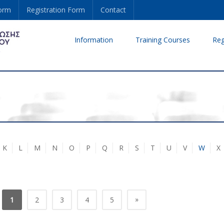
form
Registration Form
Contact
Information
Training Courses
Reg
K
L
M
N
O
P
Q
R
S
T
U
V
W
X
»
1
2
3
4
5