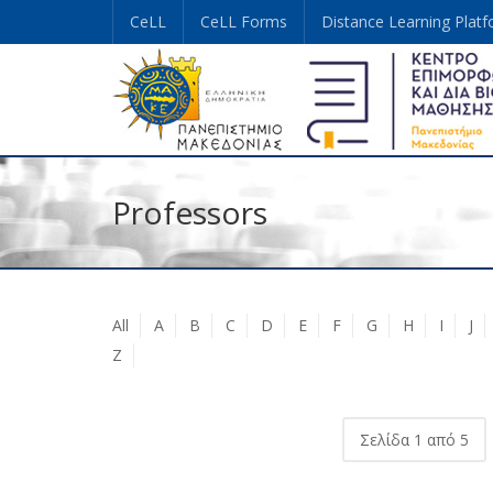
CeLL
CeLL Forms
Distance Learning Plat
Professors
All
A
B
C
D
E
F
G
H
I
J
Z
Σελίδα 1 από 5