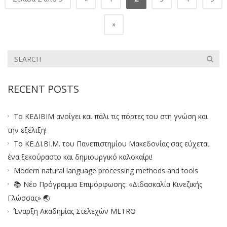
»
RECENT POSTS
Το ΚΕΔΙΒΙΜ ανοίγει και πάλι τις πόρτες του στη γνώση και
την εξέλιξη!
Το ΚΕ.ΔΙ.ΒΙ.Μ. του Πανεπιστημίου Μακεδονίας σας εύχεται
ένα ξεκούραστο και δημιουργικό καλοκαίρι!
Modern natural language processing methods and tools
📚 Νέο Πρόγραμμα Επιμόρφωσης: «Διδασκαλία Κινεζικής
Γλώσσας» 🌏
Έναρξη Ακαδημίας Στελεχών METRO