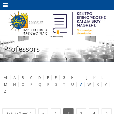
Menu
Professors
All
A
B
C
D
E
F
G
H
I
J
K
L
M
N
O
P
Q
R
S
T
U
V
W
X
Y
Z
Σελίδα 2 από 5
«
1
2
3
4
5