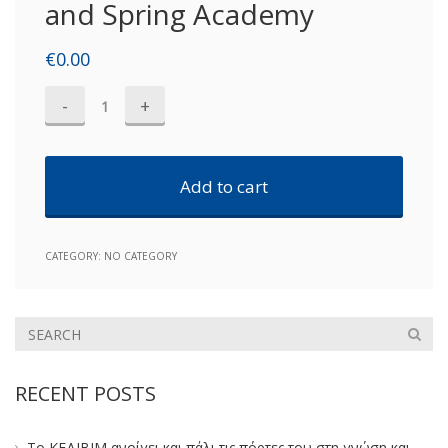
and Spring Academy
€
0.00
Σύγχρονες
Τεχνολογίες
Προγραμματισμού:
Java
Add to cart
and
Spring
CATEGORY:
NO CATEGORY
Academy
quantity
RECENT POSTS
Το ΚΕΔΙΒΙΜ ανοίγει και πάλι τις πόρτες του στη γνώση και